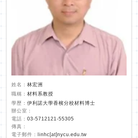
姓名：
林宏洲
職稱：
材料系教授
學歷：
伊利諾大學香檳分校材料博士
辦公室：
電話：
03-5712121-55305
傳真：
電子郵件：
linhc[at]nycu.edu.tw