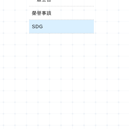
榮譽事蹟
SDG