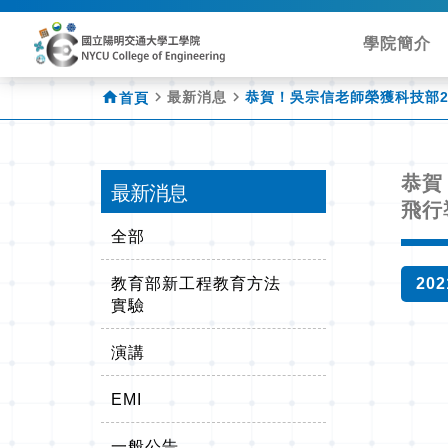
學院簡介
home
navigate_next
navigate_next
最新消息
恭賀！吳宗信老師榮獲科技部2
首頁
恭賀
最新消息
飛行
全部
教育部新工程教育方法
202
實驗
演講
EMI
一般公告