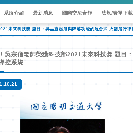
系所介紹
最新消息
國際交流合作
法規/表單下載
021未來科技獎 題目：具垂直起飛與降落功能的混合式 火箭飛行導
！吳宗信老師榮獲科技部2021未來科技獎 題目
導控系統
1.10.21