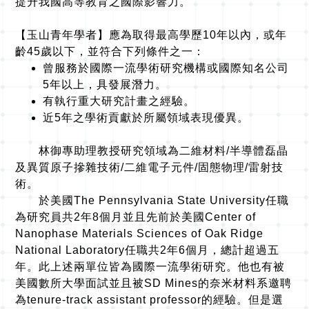
提升我國高等教育之國際影響力。
【玉山青年學者】應為取得最高學歷10年以內，或年
齡45歲以下，並符合下列條件之一：
曾服務於國際一流學術研究機構或國際知名公司
5年以上，具發展潛力。
有執行重大研究計畫之經驗。
近5年之學術貢獻於所屬領域表現優異。
林御專助理教授研究領域為二維材料/半導體磊晶
及異質原子摻雜技術/二維電子元件/固態物理/雷射技
術。
於美國The Pennsylvania State University任職
為研究員共2年8個月並且先前於美國Center of
Nanophase Materials Sciences of Oak Ridge
National Laboratory任職共2年6個月，總計超過五
年。此上述兩單位皆為國際一流學術研究。他也有被
美國數所大學面試並且被SD Mines的奈米材料系邀聘
為tenure-track assistant professor的經驗。但是選