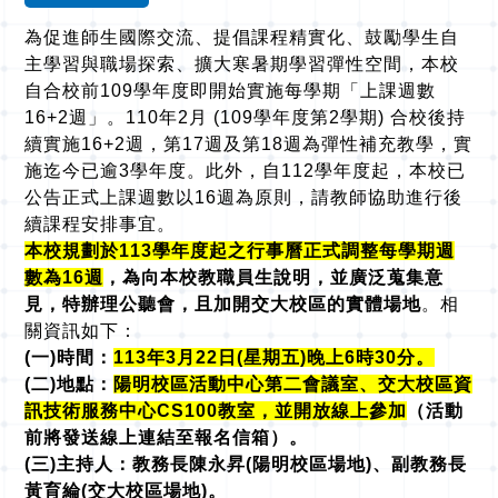
為促進師生國際交流、提倡課程精實化、鼓勵學生自
主學習與職場探索、擴大寒暑期學習彈性空間，本校
自合校前109學年度即開始實施每學期「上課週數
16+2週」。110年2月 (109學年度第2學期) 合校後持
續實施16+2週，第17週及第18週為彈性補充教學，實
施迄今已逾3學年度。此外，自112學年度起，本校已
公告正式上課週數以16週為原則，請教師協助進行後
續課程安排事宜。
本校規劃於113學年度起之行事曆正式調整每學期週
數為16週
，為向本校教職員生說明，並廣泛蒐集意
見，特辦理公聽會，且加開交大校區的實體場地
。相
關資訊如下：
(一)時間：
113年3月22日(星期五)晚上6時30分。
(二)地點：
陽明校區活動中心第二會議室
、交大校區資
訊技術服務中心CS100教室
，並開放線上參加
（活動
前將發送線上連結至報名信箱）。
(
三)主持人：教務長陳永昇(陽明校區場地)、副教務長
黃育綸(交大校區場地)。