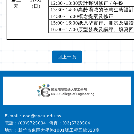
12:30~13:30
設計聲明修正
/
午餐
天
(
日
)
13:30~14:30
高齡場域的智慧生態設
14:30~15:00
概念提案及修正
15:00~16:00
紙原型實作、測試及驗
16:00~17:00
原型發表及講評、填寫
E-mail：coe@nycu.edu.tw
電話：(03)5725634
傳真：(03)5728504
地址：新竹市東區大學路1001號工程五館323室