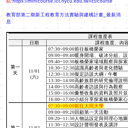
結
:
https://minicourse.ict.nycu.edu.tw/ict/course
教育部第二期新工程教育方法實驗與建構計畫
_
最新消
息
課程進度表
日期
課程進度、內
07:30~09:00
前往板橋榮家
09:00~09:40
暖身開場、破冰分組、
09:40~10:30
板橋榮家場域觀察與探
第一
10:30~12:30
認識高齡者與老化體驗
11
/
01
天
12:30~13:30
擬定訪談大綱
/
午餐
(
六
)
13:30~14:00
高齡族群的研究倫理說
14:00~15:00
高齡者訪談與行為觀察
15:00~16:00
彙整收集的資料及照片
16:00~17:00
小組分享探索板橋榮家
07:30~09:00
前往大同大學
09:00~09:20
回顧第一天活動
09:20~11:30
人物誌設定與同理心地
11:30~12:30
設計聲明發表及講評
第二
11
/
02